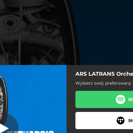
dy, tim_badel,
ARS LATRANS Orche
ow lab & Alina
Łapińska)
Wybierz swój preferowany
Sł
Sł