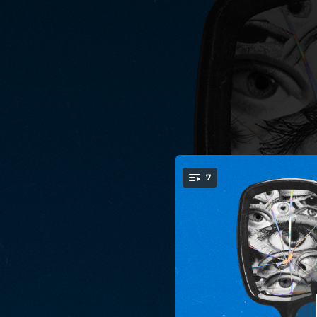
.
ŚLAD (feat. waterbo
7
Szymon Paciora, l
You're all set!
--
CHOĆBY TO MIAŁO ZABIĆ (feat. waterbody, tim_badel, Szymon Paciora, low lab & Alina Łapińska)
--
OCZEKIWANIE (feat. waterbody, tim_badel, Szymon Paciora, low lab & Alina Łapińska)
--
KONOPIE (feat. waterbody, tim_badel, Szymon Paciora, low lab & Alina Łapińska)
02:55
ŚLAD (feat. waterbody, tim_badel, Szymon Paciora, low lab & Alina Łapińska)