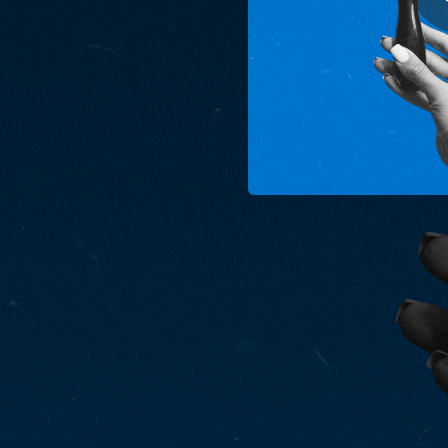
--
NA WSZELKI WYPADEK (feat. waterbody, tim_badel, Szymon Paciora, low lab & Alina Łapińska)
03:00
JAK CHCESZ. (feat. waterbody, tim_badel, Szymon Paciora, low lab & Alina Łapińska)
--
KATHARSIS (feat. waterbody, tim_badel, Szymon Paciora, low lab & Alina Łapińska)