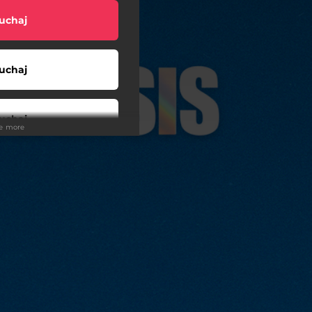
uchaj
uchaj
uchaj
ee more
uchaj
uchaj