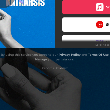
Sł
Sł
Sł
Scroll to s
By using this service you agree to our
Privacy Policy
and
Terms Of Use
.
Sł
Manage
your permissions
Report a Problem
Sł