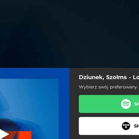
Dziunek, Szolms - L
e (feat. Łydek)
Wybierz swój preferowany
Lo-Ve (feat. Łydek)
Sł
Gospel
Rev (feat. Lili Szolms)
Sł
Znowu coś nie daje mi spać