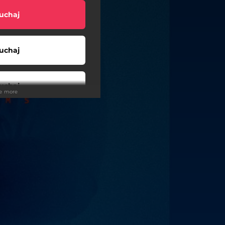
uchaj
uchaj
uchaj
ee more
uchaj