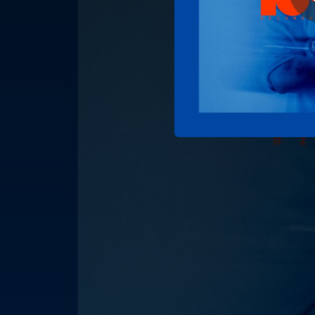
04:02
03:43
Z m
03:08
02:56
02:49
01:33
02:51
Soul Brothers (feat. Marzena Rendak & Marek Jakubiak)