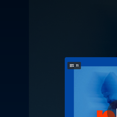
.
11
Lo-V
You're all set!
03:09
02:58
02:04
02:51