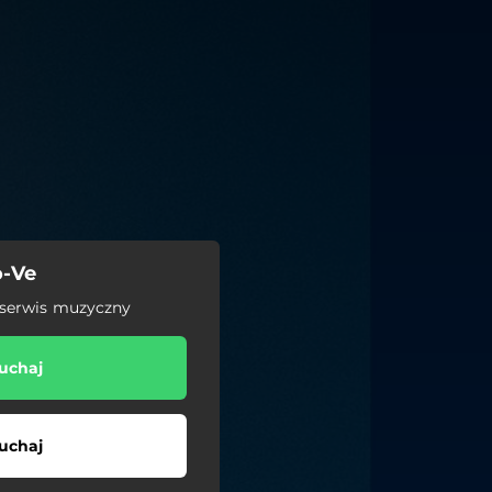
o-Ve
 serwis muzyczny
uchaj
uchaj