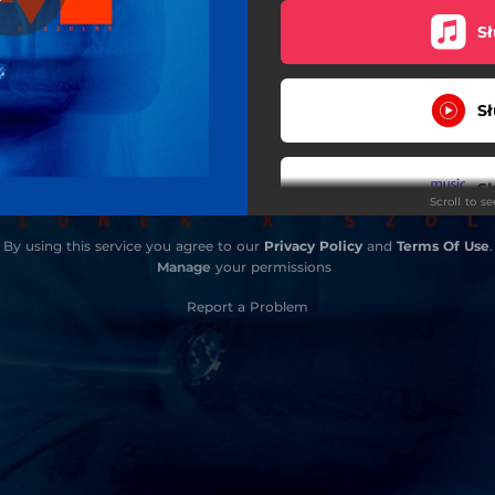
Sł
Hydra
iłości do... (feat. Kita & Ind)
Sł
Chciwość (feat. Mauy82)
Nie wszystko jest OK
Sł
Scroll to s
Tyle lat
By using this service you agree to our
Privacy Policy
and
Terms Of Use
.
Ile jeszcze? (Skit)
Sł
Manage
your permissions
Report a Problem