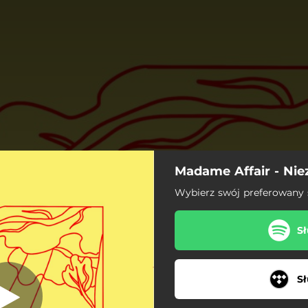
Madame Affair - Ni
Nieznośna
Wybierz swój preferowany
Nieznośna
Sł
Sł