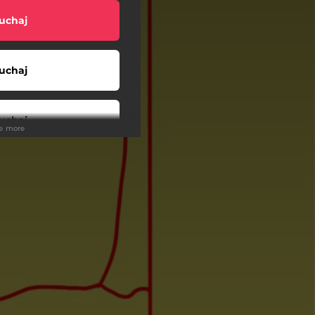
uchaj
uchaj
uchaj
ee more
uchaj
uchaj