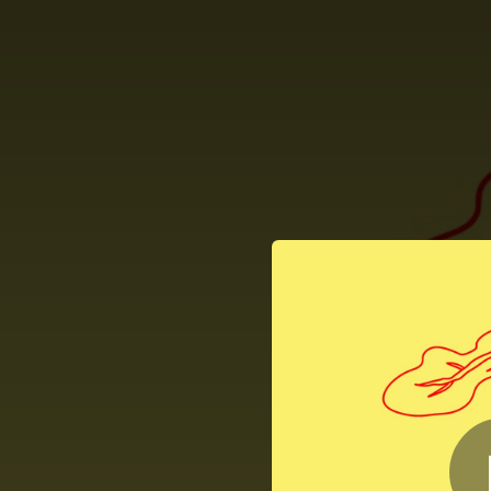
.
You're all set!
03:32