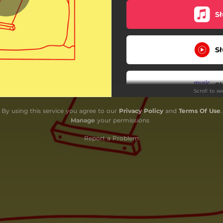
Sł
Sł
Sł
Scroll to s
By using this service you agree to our
Privacy Policy
and
Terms Of Use
.
Sł
Manage
your permissions
Report a Problem
Sł