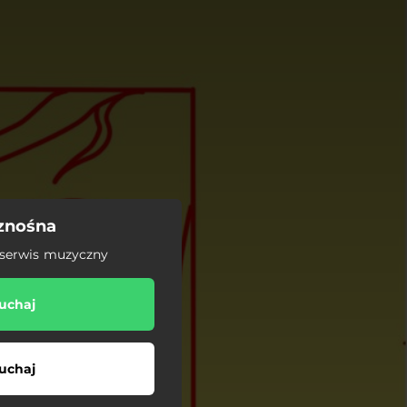
eznośna
 serwis muzyczny
uchaj
uchaj